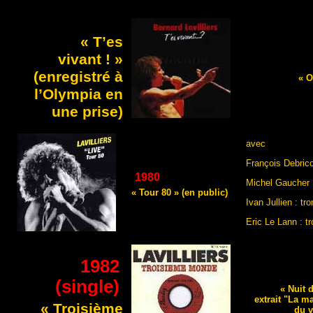
« T’es
vivant ! »
(enregistré à
« O
l’Olympia en
une prise)
avec
François Debric
1980
Michel Gaucher
« Tour 80 » (en public)
Ivan Jullien : t
Eric Le Lann : t
1982
(single)
« Nuit 
extrait "La m
« Troisième
du 