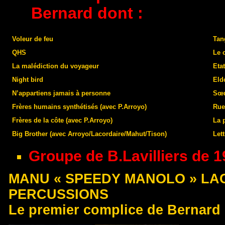
Bernard dont :
Voleur de feu
Tan
QHS
Le 
La malédiction du voyageur
Eta
Night bird
Eld
N’appartiens jamais à personne
Sœu
Frères humains synthétisés (avec P.Arroyo)
Rue
Frères de la côte (avec P.Arroyo)
La 
Big Brother (avec Arroyo/Lacordaire/Mahut/Tison)
Let
Groupe de B.Lavilliers de 1
MANU « SPEEDY MANOLO » LAC
PERCUSSIONS
Le premier complice de Bernard