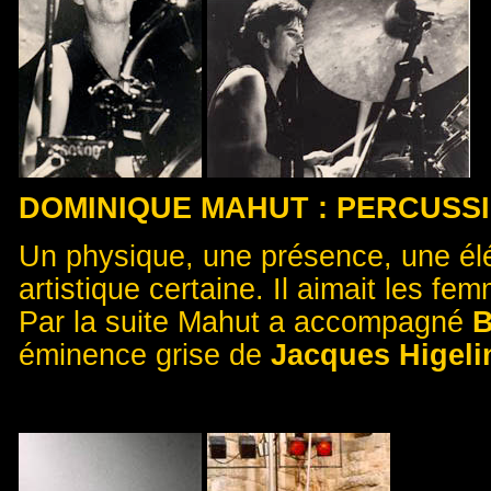
DOMINIQUE MAHUT : PERCUSS
Un physique, une présence, une élé
artistique certaine. Il aimait les fe
Par la suite Mahut a accompagné
B
éminence grise de
Jacques Higeli