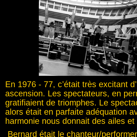
En 1976 - 77, c’était très excitant 
ascension. Les spectateurs, en pe
gratifiaient de triomphes. Le spectac
alors était en parfaite adéquation a
harmonie nous donnait des ailes et u
Bernard était le chanteur/performer 